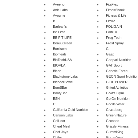
Aveeno
FitaFlex
Axis Labs
FitnesShock
Ayoume
Fitness & Life
B
Fitrule
Barlean's
FOLIGAIN
Be First
FortiFX
BE FIT LIFE
Frog Tech
BeauuGreen
Frost Spray
Berrisom
G
Biomeals
Gasp
BioTechUSA
Gaspari Nutrition
BIOVEA
GAT Sport
Bison
Genetic Force
Blackstone Labs
GEON Sport Nutritio
BlenderBottle
GIRL POWER
BomBBar
Gifted Athletics
BootyBar
Gold’s Gym
BSN
Go On Nutrition
C
Gorilla Wear
California Gold Nutrition
Grassberg
Carlson Labs
Green Nature
Cellucor
Grenade
Cheat Meal
Grizzly Fitness
Chef Jays
GummiKing
Chiba
GummYum!