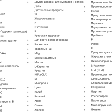
ин
Другие добавки для суставов и связок
Протеиновые ба
Джем
Протеиновое пе
Диетические продукты
Снеки
офан
Ж
Предтренирово
Жиросжигатели
Послетрениров
ин
И
Перчатки
анин
Изотоники
Подарочные се
К
Пустые капсул
-Гидрокситриптофан)
Пробники
Красота и здоровье
мин
Р
Для роста волос и бороды
слоты другие
Ремни
Косметика
С
Травяные чаи
Средства для с
CAA)
Мёд
Жиросжигатели
Маски защитные
Низкокалорийны
ы
Масла
L-Карнитин
ные комплексы
L-Карнитин
КЛА (CLA)
лы
Креатин
КЛА (CLA)
Протеин для по
М
Соусы/Сиропы
 Q10
Специальные до
Минералы
иданты
Cпирулина
Цинк
ы отдельные
Лецитин
Калий
 C
Ресвератрол
Кальций
 D
Пикногенол
Хром
ы группы B
Мака перуанска
Селен
 A
Лютеин
Железо
 E