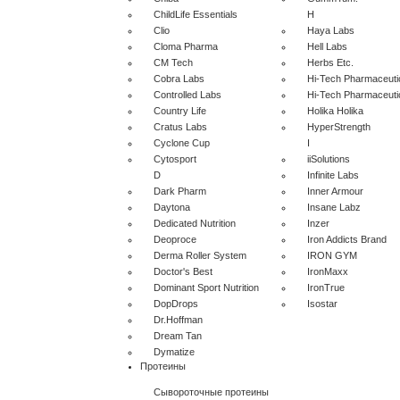
ChildLife Essentials
H
Clio
Haya Labs
Cloma Pharma
Hell Labs
CM Tech
Herbs Etc.
Cobra Labs
Hi-Tech Pharmaceuti
Controlled Labs
Hi-Tech Pharmaceuti
Country Life
Holika Holika
Cratus Labs
HyperStrength
Cyclone Cup
I
Cytosport
iiSolutions
D
Infinite Labs
Dark Pharm
Inner Armour
Daytona
Insane Labz
Dedicated Nutrition
Inzer
Deoproce
Iron Addicts Brand
Derma Roller System
IRON GYM
Doctor's Best
IronMaxx
Dominant Sport Nutrition
IronTrue
DopDrops
Isostar
Dr.Hoffman
Dream Tan
Dymatize
Протеины
Сывороточные протеины