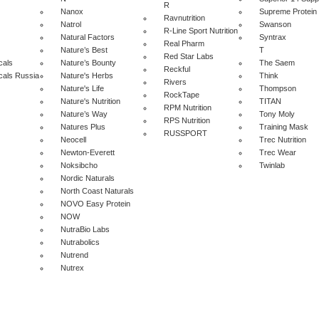
R
Nanox
Supreme Protein
Ravnutrition
Natrol
Swanson
R-Line Sport Nutrition
Natural Factors
Syntrax
Real Pharm
Nature’s Best
T
Red Star Labs
cals
Nature’s Bounty
The Saem
Reckful
cals Russia
Nature's Herbs
Think
Rivers
Nature's Life
Thompson
RockTape
Nature's Nutrition
TITAN
RPM Nutrition
Nature’s Way
Tony Moly
RPS Nutrition
Natures Plus
Training Mask
RUSSPORT
Neocell
Trec Nutrition
Newton-Everett
Trec Wear
Noksibcho
Twinlab
Nordic Naturals
North Coast Naturals
NOVO Easy Protein
NOW
NutraBio Labs
Nutrabolics
Nutrend
Nutrex