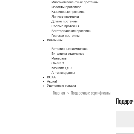
Многокомпонентные протеины
Изоляты протеинов
Казеиновые протеины
Яичные протеины
Другие протеины
Соевые протеины
Вегетарианские протеины
Говяжьи протеины
Витамины
Витаминные комплексы
Витамины отдельные
Минералы
Омега 3
Коэнзим Q10
Антиоксиданты
BCAA
Акция!
Уцененные товары
Главная
>
Подарочные сертификаты
Подаро