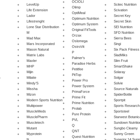
OCIOLI
LevelUp
Scitec Nutrition
Olimp
Life Extension
Scivation
OptiMeal
Lador
Secret Key
Optimum Nutrition
Lifestrenght
Secret Skin
Optimum System
Lone Star Distribution
SEI Nutrition
Original FitTools
M
SFD Nutrition
Orzax
Mad Max
Sierra Bees
Oslomega
Mars Incorporated
Singi
OstroVit
Mason Natural
Six Pack Fitness
P
Matrix Labs
SladMiks
Palmer's
Maxler
Slim Fruit
Paradise Herbs
MHP
SmartShake
Petitfee
Mijin
Solaray
PitTop
n
Milatte
Solgar
Power Pro
Mindy’S
Solvie
Power System
Missha
Source Naturals
PrimaForce
Mizon
SpiderBottle
Prime Fit
Modern Sports Nutrition
Sportpit
Prime Nutrition
Multipower
Sports Research
Prolab
MuscleMeds
Sportsteel
Pure Protein
MusclePharm
Starwest Botanic
PVL
Muscletech
Sundown Nutritio
Q
Mutant
Sungbo Cleamy
QNT
Myprotein
Sunny Green
Quest Nutrition
N
Superior 14 Sup