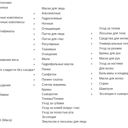
тончики
ченье
Маски для лица
Альгинатные
чные комплексы
Гидрогелевые
очные комплексы
Ночные
Уход за телом
Очищающие
ртификаты
Лосьоны для тела
Патчи для лица
ы
Средства для инти
Патчи для глаз
Универсальные гел
Регулярные
Уход за руками
Тканевые
Кремы для рук
Очищение
Маски для рук
Мыло
нижения веса
Уход за ногтями
Гидрофильные масла
Для волос
Пенки
е сладости без сахара
Бальзамы и конди
Салфетки
Маски для волос
Пилинг-скатка
Спреи
Снятие макияжа
худения
Шампуни
Кремы
Эссенции и сыворо
Сыворотки
бавки
Тонеры/Тоники
Уход за губами
Уход за кожей вокруг глаз
Уход за полостью рта
Эссенции
я (Maca)
Эмульсии и лосьоны для лица