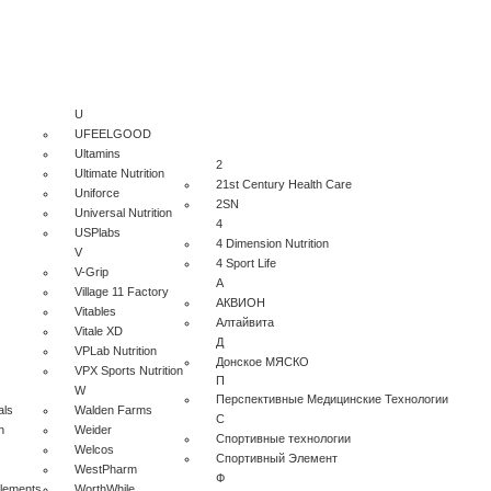
U
UFEELGOOD
Ultamins
2
Ultimate Nutrition
21st Century Health Care
Uniforce
2SN
Universal Nutrition
4
USPlabs
4 Dimension Nutrition
V
4 Sport Life
V-Grip
А
Village 11 Factory
АКВИОН
Vitables
Алтайвита
Vitale XD
Д
VPLab Nutrition
Донское МЯСКО
VPX Sports Nutrition
П
W
Перспективные Медицинские Технологии
als
Walden Farms
С
n
Weider
Спортивные технологии
Welcos
Спортивный Элемент
WestPharm
Ф
plements
WorthWhile