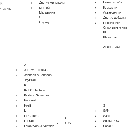
Гинго Билоба
Другие минералы
 K
Куркумин
Магний
витамины
Мелатонин
Астаксантин
О
Другие добавки
Одежда
Пробиотики
Спортивные нап
Ш
Шейкеры
Э
Энергетики
J
Jarrow Formulas
Johnson & Johnson
JoyBräu
K
KickOff Nutrition
Kirkland Signature
Kocomei
Koelf
S
L
SAN
L'il Critters
Sante
O
Labrada
Scelta PRO
O12
Lake Avenue Nutrition
Schiek