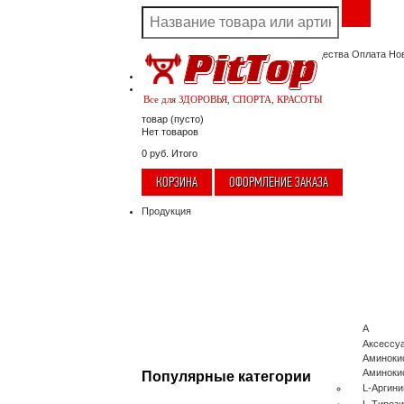
Акции
Скидки
Доставка
Наши преимущества
Оплата
Но
Корзина
Нет товаров
Ваша учетная запись
Все для ЗДОРОВЬЯ, СПОРТА, КРАСОТЫ
товар
(пусто)
Нет товаров
0 руб.
Итого
КОРЗИНА
ОФОРМЛЕНИЕ ЗАКАЗА
Продукция
А
Аксессу
Аминоки
Аминоки
Популярные категории
L-Аргини