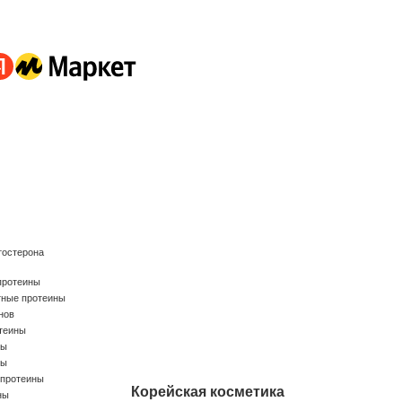
тостерона
протеины
тные протеины
нов
теины
ны
ны
 протеины
Корейская косметика
ны