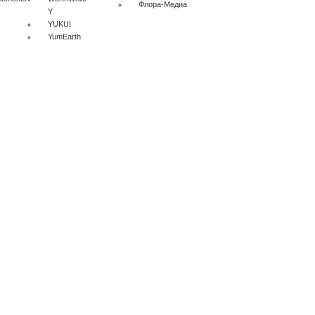
Флора-Медиа
Y
YUKUI
YumEarth