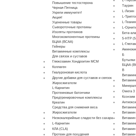
L-Тироз
Повышение тестостерона
Таурин
Черная Пятница
L-Лизин
Укрепи иммунитет!
L-Трипт
Акция!
L-Теанин
Уцененные товары
Сывороточные протеины
L-Орнит
Изоляты протеинов
Бета-ал
Многокомпонентные протеины
5-HTP (5
БЦАА (BCAA)
L-Глюта
Гейнеры
Аминоки
Витаминные комплексы
Б
Для связок и суставов
Бутылки
Глюкозамин Хондроитин МСМ
БЦАА (B
Коллаген
В
Гиалуроновая кислота
Витамин
Другие добавки для суставов и связок
Витамин
Жиросжигатели
Минера
L-Карнитин
Омега 3
Протеиновые батончики
Коэнзим
Предтренировочные комплексы
Антиокс
Креатин
Средства для снижения веса
Витамин
Жиросжигатели
Витамин
Низкокалорийные сладости без сахара
Витамин
L-Карнитин
Витамин
КЛА (CLA)
Витамин
Протеин для похудения
Витамин