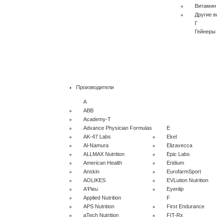
Витамин
Другие 
Г
Гейнеры
Производители
A
ABB
Academy-T
Advance Physician Formulas
E
AK-47 Labs
Ekel
Al-Namura
Elizavecca
ALLMAX Nutrition
Epic Labs
American Health
Eridium
Anskin
EurofarmSport
AOLIKES
EVLution Nutrition
A'Pieu
Eyenlip
Applied Nutrition
F
APS Nutrition
First Endurance
aTech Nutrition
FIT-Rx