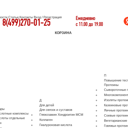
Ежедневно
вости
Статьи
Контакты
Вход
/
Регистрация
8(499)270-01-25
с 11.00 до 19.00
КОРЗИНА
П
Повышение тес
Протеины
Сывороточные 
Многокомпонен
Изоляты протеи
Д
Для детей
Казеиновые про
ары
Для связок и суставов
Яичные протеи
слотные комплексы
Глюкозамин Хондроитин МСМ
Соевые протеи
слоты отдельные
Коллаген
Вегетарианские
н
Гиалуроновая кислота
Говяжьи протеи