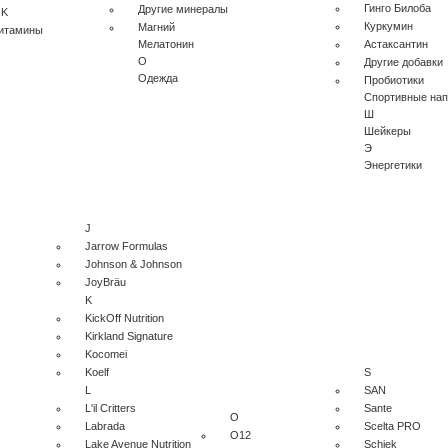
Гинго Билоба
Другие минералы
 K
Куркумин
Магний
витамины
Мелатонин
Астаксантин
О
Другие добавки
Одежда
Пробиотики
Спортивные нап
Ш
Шейкеры
Э
Энергетики
J
Jarrow Formulas
Johnson & Johnson
JoyBräu
K
KickOff Nutrition
Kirkland Signature
Kocomei
Koelf
S
L
SAN
L'il Critters
Sante
O
Labrada
Scelta PRO
O12
Lake Avenue Nutrition
Schiek