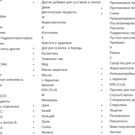
ин
Другие добавки для суставов и связок
Протеиновые ба
Джем
Протеиновое пе
Диетические продукты
Снеки
офан
Ж
Предтренирово
Жиросжигатели
Послетрениров
ин
И
Перчатки
анин
Изотоники
Подарочные се
К
Пустые капсул
-Гидрокситриптофан)
Пробники
Красота и здоровье
мин
Р
Для роста волос и бороды
слоты другие
Ремни
Косметика
С
Травяные чаи
Средства для с
CAA)
Мёд
Жиросжигатели
Маски защитные
Низкокалорийны
ы
Масла
L-Карнитин
ные комплексы
L-Карнитин
КЛА (CLA)
лы
Креатин
КЛА (CLA)
Протеин для по
М
Соусы/Сиропы
 Q10
Специальные до
Минералы
иданты
Cпирулина
Цинк
ы отдельные
Лецитин
Калий
 C
Ресвератрол
Кальций
 D
Пикногенол
Хром
ы группы B
Мака перуанска
Селен
 A
Лютеин
Железо
 E