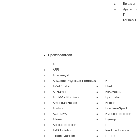
Витамин
Другие 
Г
Гейнеры
Производители
A
ABB
Academy-T
Advance Physician Formulas
E
AK-47 Labs
Ekel
Al-Namura
Elizavecca
ALLMAX Nutrition
Epic Labs
American Health
Eridium
Anskin
EurofarmSport
AOLIKES
EVLution Nutrition
A'Pieu
Eyenlip
Applied Nutrition
F
APS Nutrition
First Endurance
aTech Nutrition
FIT-Rx