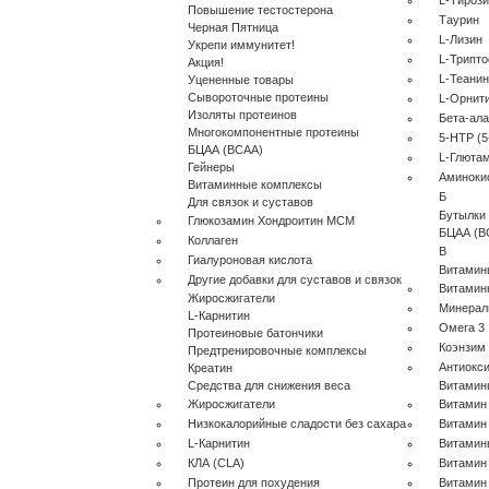
L-Тироз
Повышение тестостерона
Таурин
Черная Пятница
L-Лизин
Укрепи иммунитет!
L-Трипт
Акция!
L-Теанин
Уцененные товары
Сывороточные протеины
L-Орнит
Изоляты протеинов
Бета-ал
Многокомпонентные протеины
5-HTP (5
БЦАА (BCAA)
L-Глюта
Гейнеры
Аминоки
Витаминные комплексы
Б
Для связок и суставов
Бутылки
Глюкозамин Хондроитин МСМ
БЦАА (B
Коллаген
В
Гиалуроновая кислота
Витамин
Другие добавки для суставов и связок
Витамин
Жиросжигатели
Минера
L-Карнитин
Омега 3
Протеиновые батончики
Коэнзим
Предтренировочные комплексы
Антиокс
Креатин
Средства для снижения веса
Витамин
Жиросжигатели
Витамин
Низкокалорийные сладости без сахара
Витамин
L-Карнитин
Витамин
КЛА (CLA)
Витамин
Протеин для похудения
Витамин