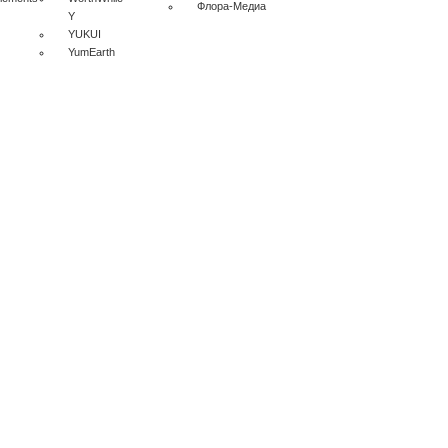
Флора-Медиа
Y
YUKUI
YumEarth