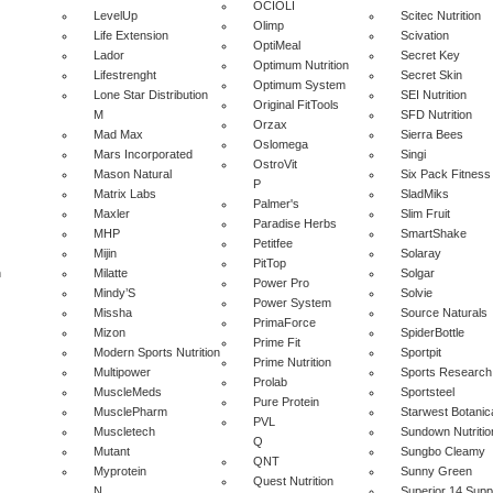
OCIOLI
LevelUp
Scitec Nutrition
Olimp
Life Extension
Scivation
OptiMeal
Lador
Secret Key
Optimum Nutrition
Lifestrenght
Secret Skin
Optimum System
Lone Star Distribution
SEI Nutrition
Original FitTools
M
SFD Nutrition
Orzax
Mad Max
Sierra Bees
Oslomega
Mars Incorporated
Singi
OstroVit
Mason Natural
Six Pack Fitness
P
Matrix Labs
SladMiks
Palmer's
Maxler
Slim Fruit
Paradise Herbs
MHP
SmartShake
Petitfee
Mijin
Solaray
PitTop
n
Milatte
Solgar
Power Pro
Mindy’S
Solvie
Power System
Missha
Source Naturals
PrimaForce
Mizon
SpiderBottle
Prime Fit
Modern Sports Nutrition
Sportpit
Prime Nutrition
Multipower
Sports Research
Prolab
MuscleMeds
Sportsteel
Pure Protein
MusclePharm
Starwest Botanic
PVL
Muscletech
Sundown Nutritio
Q
Mutant
Sungbo Cleamy
QNT
Myprotein
Sunny Green
Quest Nutrition
N
Superior 14 Sup