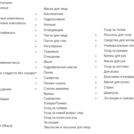
тончики
ченье
Маски для лица
Альгинатные
чные комплексы
Гидрогелевые
очные комплексы
Ночные
Уход за телом
Очищающие
ртификаты
Лосьоны для тела
Патчи для лица
ы
Средства для инти
Патчи для глаз
Универсальные гел
Регулярные
Уход за руками
Тканевые
Кремы для рук
Очищение
Маски для рук
Мыло
нижения веса
Уход за ногтями
Гидрофильные масла
Для волос
Пенки
е сладости без сахара
Бальзамы и конди
Салфетки
Маски для волос
Пилинг-скатка
Спреи
Снятие макияжа
худения
Шампуни
Кремы
Эссенции и сыворо
Сыворотки
бавки
Тонеры/Тоники
Уход за губами
Уход за кожей вокруг глаз
Уход за полостью рта
Эссенции
я (Maca)
Эмульсии и лосьоны для лица