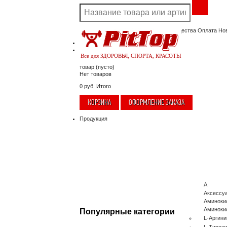
Акции
Скидки
Доставка
Наши преимущества
Оплата
Но
Корзина
Нет товаров
Ваша учетная запись
Все для ЗДОРОВЬЯ, СПОРТА, КРАСОТЫ
товар
(пусто)
Нет товаров
0 руб.
Итого
КОРЗИНА
ОФОРМЛЕНИЕ ЗАКАЗА
Продукция
А
Аксессу
Аминоки
Аминоки
Популярные категории
L-Аргини