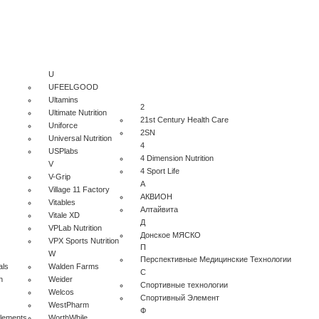
U
UFEELGOOD
Ultamins
2
Ultimate Nutrition
21st Century Health Care
Uniforce
2SN
Universal Nutrition
4
USPlabs
4 Dimension Nutrition
V
4 Sport Life
V-Grip
А
Village 11 Factory
АКВИОН
Vitables
Алтайвита
Vitale XD
Д
VPLab Nutrition
Донское МЯСКО
VPX Sports Nutrition
П
W
Перспективные Медицинские Технологии
als
Walden Farms
С
n
Weider
Спортивные технологии
Welcos
Спортивный Элемент
WestPharm
Ф
plements
WorthWhile