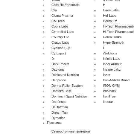
ChildLife Essentials
H
Clio
Haya Labs
Cloma Pharma
Hell Labs
CM Tech
Herbs Etc.
Cobra Labs
Hi-Tech Pharmaceuti
Controlled Labs
Hi-Tech Pharmaceuti
Country Life
Holika Holika
Cratus Labs
HyperStrength
Cyclone Cup
I
Cytosport
iiSolutions
D
Infinite Labs
Dark Pharm
Inner Armour
Daytona
Insane Labz
Dedicated Nutrition
Inzer
Deoproce
Iron Addicts Brand
Derma Roller System
IRON GYM
Doctor's Best
IronMaxx
Dominant Sport Nutrition
IronTrue
DopDrops
Isostar
Dr.Hoffman
Dream Tan
Dymatize
Протеины
Сывороточные протеины