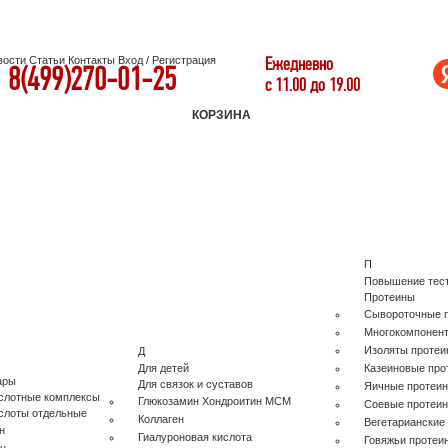
Ежедневно
вости
Статьи
Контакты
Вход
/
Регистрация
8(499)270-01-25
с 11.00 до 19.00
КОРЗИНА
П
Повышение тес
Протеины
Сывороточные 
Многокомпонен
Изоляты протеи
Д
Для детей
Казеиновые про
ары
Для связок и суставов
Яичные протеи
слотные комплексы
Глюкозамин Хондроитин МСМ
Соевые протеи
слоты отдельные
Коллаген
Вегетарианские
н
Гиалуроновая кислота
Говяжьи протеи