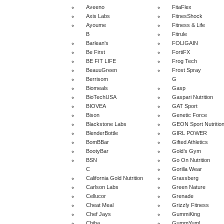
Aveeno
FitaFlex
Axis Labs
FitnesShock
Ayoume
Fitness & Life
B
Fitrule
Barlean's
FOLIGAIN
Be First
FortiFX
BE FIT LIFE
Frog Tech
BeauuGreen
Frost Spray
Berrisom
G
Biomeals
Gasp
BioTechUSA
Gaspari Nutrition
BIOVEA
GAT Sport
Bison
Genetic Force
Blackstone Labs
GEON Sport Nutritio
BlenderBottle
GIRL POWER
BomBBar
Gifted Athletics
BootyBar
Gold’s Gym
BSN
Go On Nutrition
C
Gorilla Wear
California Gold Nutrition
Grassberg
Carlson Labs
Green Nature
Cellucor
Grenade
Cheat Meal
Grizzly Fitness
Chef Jays
GummiKing
Chiba
GummYum!