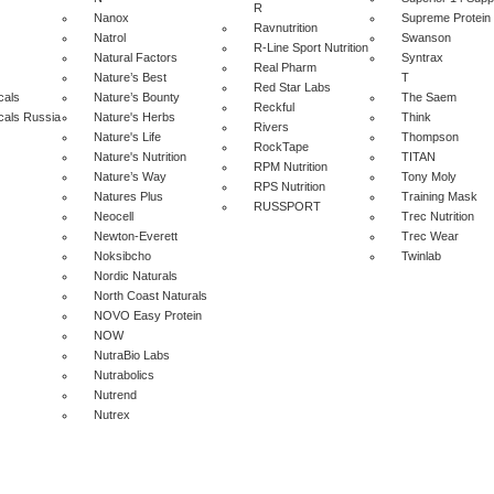
R
Nanox
Supreme Protein
Ravnutrition
Natrol
Swanson
R-Line Sport Nutrition
Natural Factors
Syntrax
Real Pharm
Nature’s Best
T
Red Star Labs
cals
Nature’s Bounty
The Saem
Reckful
cals Russia
Nature's Herbs
Think
Rivers
Nature's Life
Thompson
RockTape
Nature's Nutrition
TITAN
RPM Nutrition
Nature’s Way
Tony Moly
RPS Nutrition
Natures Plus
Training Mask
RUSSPORT
Neocell
Trec Nutrition
Newton-Everett
Trec Wear
Noksibcho
Twinlab
Nordic Naturals
North Coast Naturals
NOVO Easy Protein
NOW
NutraBio Labs
Nutrabolics
Nutrend
Nutrex