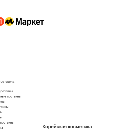
тостерона
протеины
тные протеины
нов
теины
ны
ны
 протеины
Корейская косметика
ны