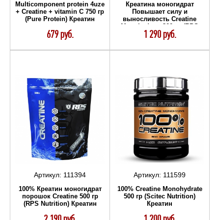
Multicomponent protein 4uze
Креатина моногидрат
+ Creatine + vitamin C 750 гр
Повышает силу и
(Pure Protein) Креатин
выносливость Creatine
Monohydrate 300 гр (RPS
679 руб.
1 290 руб.
Nutrition) Креатин
Артикул:
111394
Артикул:
111599
100% Креатин моногидрат
100% Creatine Monohydrate
порошок Creatine 500 гр
500 гр (Scitec Nutrition)
(RPS Nutrition) Креатин
Креатин
2 190 руб.
1 200 руб.