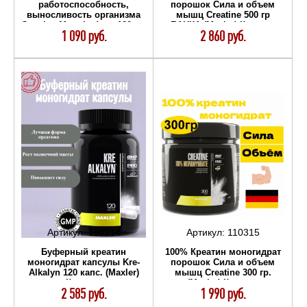
работоспособность,
порошок Сила и объем
выносливость организма
мышц Creatine 500 гр
Creatine Monohydrate 120 гр.
БАНКА (Maxler) Креатин
1 090 руб.
2 860 руб.
(Ultimate Nutrition) Креатин
Артикул:
110314
Артикул:
110315
Буферный креатин
100% Креатин моногидрат
моногидрат капсулы Kre-
порошок Сила и объем
Alkalyn 120 капс. (Maxler)
мышц Creatine 300 гр.
Креатин
(Maxler) Креатин
2 585 руб.
1 990 руб.