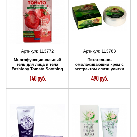
Артикул:
113772
Артикул:
113783
Многофункциональный
Питательно-
гель для лица и тела
омолаживающий крем с
Fashiony Tomato Soothing
экстрактом слизи улитки
Gel 50 мл (Milatte) Уход за
Natural Skin Snail
140 руб.
490 руб.
телом
Nourishing Cream 100 гр
(Deoproce) Уход за телом