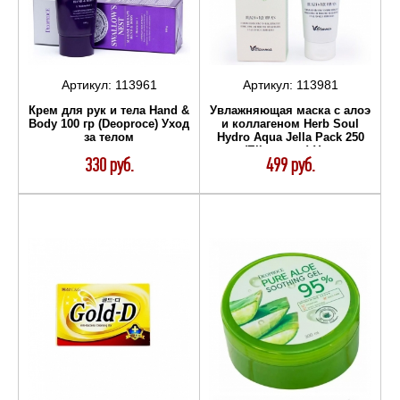
Артикул:
113961
Артикул:
113981
Крем для рук и тела Hand &
Увлажняющая маска с алоэ
Body 100 гр (Deoproce) Уход
и коллагеном Herb Soul
за телом
Hydro Aqua Jella Pack 250
мл (Elizavecca) Уход за
330 руб.
499 руб.
телом