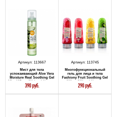
Артикул:
113667
Артикул:
113745
Мист для тела
Многофункциональный
успокаивающий Aloe Vera
гель для лица и тела
Moisture Real Soothing Gel
Fashiony Fruit Soothing Gel
Mist 125 мл (Welcos) Уход за
200 гр (Milatte) Уход за
390 руб.
290 руб.
телом
телом