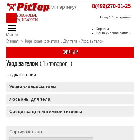
8(499)270-01-25
Все для ЗДОРОВЬЯ,
Вход
/
Регистрация
СПОРТА, КРАСОТЫ
Корзина
Ваша учетная запись
Меню
Главная
>
Корейская косметика
/
Для тела
/
Уход за телом
ФИЛЬТР
Уход за телом
( 15 товаров. )
Подкатегории
Универсальные гели
Лосьоны для тела
Средства для интимной гигиены
Сортировать по