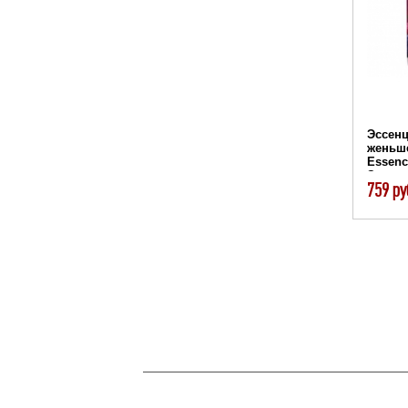
Эссенц
женьше
Essenc
Эссен
759 ру