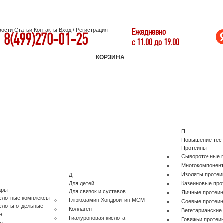
Ежедневно
вости
Статьи
Контакты
Вход
/
Регистрация
8(499)270-01-25
с 11.00 до 19.00
КОРЗИНА
П
Повышение тес
Протеины
Сывороточные 
Многокомпонен
Изоляты протеи
Д
Для детей
Казеиновые про
ары
Для связок и суставов
Яичные протеи
слотные комплексы
Глюкозамин Хондроитин МСМ
Соевые протеи
слоты отдельные
Коллаген
Вегетарианские
н
Гиалуроновая кислота
Говяжьи протеи