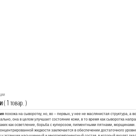
ции
ии
( 1 товар. )
ия
похожа на сыворотку, но, во – первых, у нее не маслянистая структура, а в
ально, она в целом улучшает состояние кожи, в то время как сыворотка нап
таких как осветление, борьба с куперозом, пигментными пятнами, морщинами
онцентрированной жидкости заключается в обеспечении достаточного уровн
 у эссенции насыщенный и многокомпонентный состав, в который входят гиа