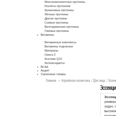
Многокомпонентные протеины
Изоляты протеинов
Казеиновые протеины
Яичные протеины
Другие протеины
Соевые протеины
Вегетарианские протеины
Говяжьи протеины
Витамины
Витаминные комплексы
Витамины отдельные
Минералы
Омега 3
Коэнзим Q10
Антиоксиданты
BCAA
Акция!
Уцененные товары
Главная
>
Корейская косметика
/
Для лица
/
Эссен
Эссенц
Эссенц
универс
задач, 
высокок
поэтому