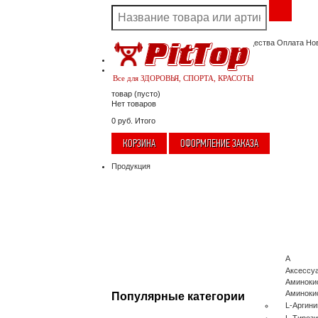
Акции
Скидки
Доставка
Наши преимущества
Оплата
Но
Корзина
Нет товаров
Ваша учетная запись
Все для ЗДОРОВЬЯ, СПОРТА, КРАСОТЫ
товар
(пусто)
Нет товаров
0 руб.
Итого
КОРЗИНА
ОФОРМЛЕНИЕ ЗАКАЗА
Продукция
А
Аксессу
Аминоки
Аминоки
Популярные категории
L-Аргини