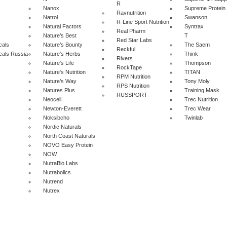
R
Nanox
Supreme Protein
Ravnutrition
Natrol
Swanson
R-Line Sport Nutrition
Natural Factors
Syntrax
Real Pharm
Nature’s Best
T
Red Star Labs
cals
Nature’s Bounty
The Saem
Reckful
cals Russia
Nature's Herbs
Think
Rivers
Nature's Life
Thompson
RockTape
Nature's Nutrition
TITAN
RPM Nutrition
Nature’s Way
Tony Moly
RPS Nutrition
Natures Plus
Training Mask
RUSSPORT
Neocell
Trec Nutrition
Newton-Everett
Trec Wear
Noksibcho
Twinlab
Nordic Naturals
North Coast Naturals
NOVO Easy Protein
NOW
NutraBio Labs
Nutrabolics
Nutrend
Nutrex