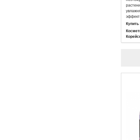
растени
увлажня
эффект
Купить 
Космети
Корейс