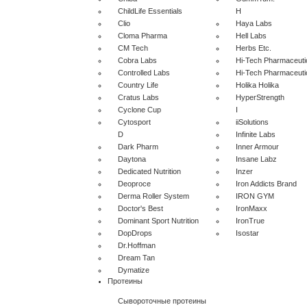
ChildLife Essentials
H
Clio
Haya Labs
Cloma Pharma
Hell Labs
CM Tech
Herbs Etc.
Cobra Labs
Hi-Tech Pharmaceuti
Controlled Labs
Hi-Tech Pharmaceuti
Country Life
Holika Holika
Cratus Labs
HyperStrength
Cyclone Cup
I
Cytosport
iiSolutions
D
Infinite Labs
Dark Pharm
Inner Armour
Daytona
Insane Labz
Dedicated Nutrition
Inzer
Deoproce
Iron Addicts Brand
Derma Roller System
IRON GYM
Doctor's Best
IronMaxx
Dominant Sport Nutrition
IronTrue
DopDrops
Isostar
Dr.Hoffman
Dream Tan
Dymatize
Протеины
Сывороточные протеины