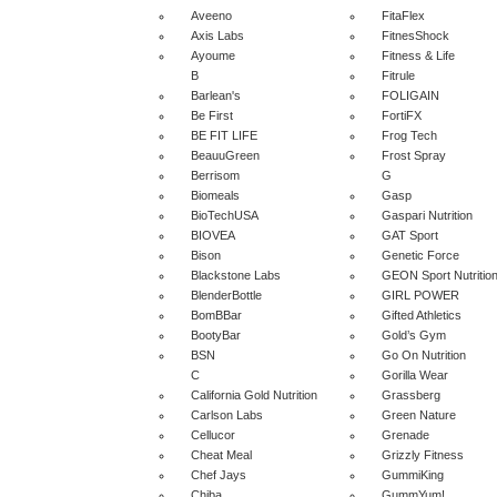
Aveeno
FitaFlex
Axis Labs
FitnesShock
Ayoume
Fitness & Life
B
Fitrule
Barlean's
FOLIGAIN
Be First
FortiFX
BE FIT LIFE
Frog Tech
BeauuGreen
Frost Spray
Berrisom
G
Biomeals
Gasp
BioTechUSA
Gaspari Nutrition
BIOVEA
GAT Sport
Bison
Genetic Force
Blackstone Labs
GEON Sport Nutritio
BlenderBottle
GIRL POWER
BomBBar
Gifted Athletics
BootyBar
Gold’s Gym
BSN
Go On Nutrition
C
Gorilla Wear
California Gold Nutrition
Grassberg
Carlson Labs
Green Nature
Cellucor
Grenade
Cheat Meal
Grizzly Fitness
Chef Jays
GummiKing
Chiba
GummYum!