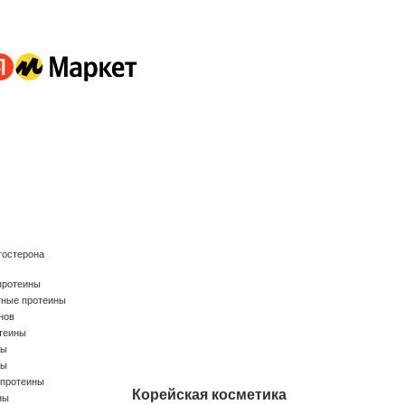
тостерона
протеины
тные протеины
нов
теины
ны
ны
 протеины
Корейская косметика
ны