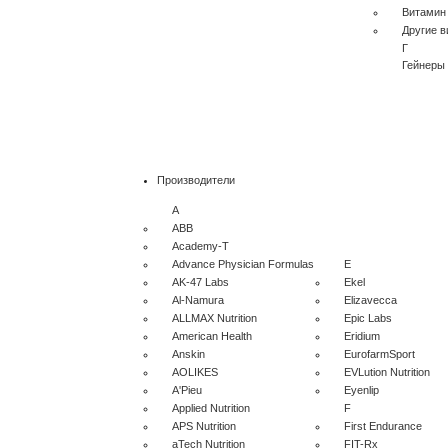
Витамин
Другие 
Г
Гейнеры
Производители
A
ABB
Academy-T
Advance Physician Formulas
E
AK-47 Labs
Ekel
Al-Namura
Elizavecca
ALLMAX Nutrition
Epic Labs
American Health
Eridium
Anskin
EurofarmSport
AOLIKES
EVLution Nutrition
A'Pieu
Eyenlip
Applied Nutrition
F
APS Nutrition
First Endurance
aTech Nutrition
FIT-Rx