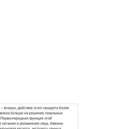
о – вторых, действие этого продукта более
равлена больше на решение локальных
. Первоочередная функция этой
я питания и увлажнения лица. Именно
луроновая кислота, экстракты ценных