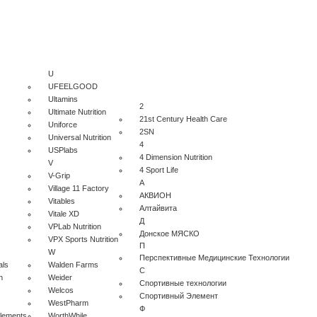
U
UFEELGOOD
Ultamins
2
Ultimate Nutrition
21st Century Health Care
Uniforce
2SN
Universal Nutrition
4
USPlabs
4 Dimension Nutrition
V
4 Sport Life
V-Grip
А
Village 11 Factory
АКВИОН
Vitables
Алтайвита
Vitale XD
Д
VPLab Nutrition
Донское МЯСКО
VPX Sports Nutrition
П
W
Перспективные Медицинские Технологии
als
Walden Farms
С
n
Weider
Спортивные технологии
Welcos
Спортивный Элемент
WestPharm
Ф
plements
WorthWhile