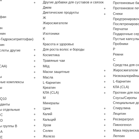
ин
Другие добавки для суставов и связок
Протеиновые ба
Джем
Протеиновое пе
Диетические продукты
Снеки
офан
Ж
Предтренирово
Жиросжигатели
Послетрениров
ин
И
Перчатки
анин
Изотоники
Подарочные се
К
Пустые капсул
-Гидрокситриптофан)
Пробники
Красота и здоровье
мин
Р
Для роста волос и бороды
слоты другие
Ремни
Косметика
С
Травяные чаи
Средства для с
CAA)
Мёд
Жиросжигатели
Маски защитные
Низкокалорийны
ы
Масла
L-Карнитин
ные комплексы
L-Карнитин
КЛА (CLA)
лы
Креатин
КЛА (CLA)
Протеин для по
М
Соусы/Сиропы
 Q10
Специальные до
Минералы
иданты
Cпирулина
Цинк
ы отдельные
Лецитин
Калий
 C
Ресвератрол
Кальций
 D
Пикногенол
Хром
ы группы B
Мака перуанска
Селен
 A
Лютеин
Железо
 E