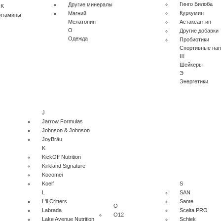
Гинго Билоба
Другие минералы
 K
Куркумин
Магний
витамины
Мелатонин
Астаксантин
О
Другие добавки
Одежда
Пробиотики
Спортивные нап
Ш
Шейкеры
Э
Энергетики
J
Jarrow Formulas
Johnson & Johnson
JoyBräu
K
KickOff Nutrition
Kirkland Signature
Kocomei
Koelf
S
L
SAN
L'il Critters
Sante
O
Labrada
Scelta PRO
O12
Lake Avenue Nutrition
Schiek