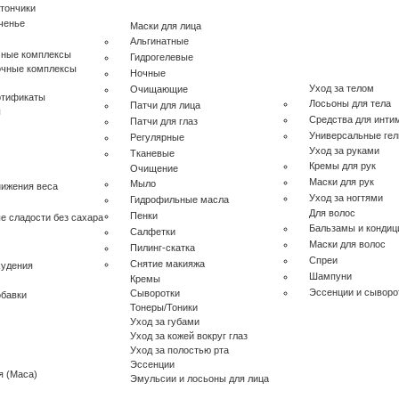
тончики
ченье
Маски для лица
Альгинатные
чные комплексы
Гидрогелевые
очные комплексы
Ночные
Уход за телом
Очищающие
ртификаты
Лосьоны для тела
Патчи для лица
ы
Средства для инти
Патчи для глаз
Универсальные гел
Регулярные
Уход за руками
Тканевые
Кремы для рук
Очищение
Маски для рук
Мыло
нижения веса
Уход за ногтями
Гидрофильные масла
Для волос
Пенки
е сладости без сахара
Бальзамы и конди
Салфетки
Маски для волос
Пилинг-скатка
Спреи
Снятие макияжа
худения
Шампуни
Кремы
Эссенции и сыворо
Сыворотки
бавки
Тонеры/Тоники
Уход за губами
Уход за кожей вокруг глаз
Уход за полостью рта
Эссенции
я (Maca)
Эмульсии и лосьоны для лица