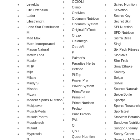
OCIOLI
LevelUp
Scitec Nutrition
Olimp
Life Extension
Scivation
OptiMeal
Lador
Secret Key
Optimum Nutrition
Lifestrenght
Secret Skin
Optimum System
Lone Star Distribution
SEI Nutrition
Original FitTools
M
SFD Nutrition
Orzax
Mad Max
Sierra Bees
Oslomega
Mars Incorporated
Singi
OstroVit
Mason Natural
Six Pack Fitness
P
Matrix Labs
SladMiks
Palmer's
Maxler
Slim Fruit
Paradise Herbs
MHP
SmartShake
Petitfee
Mijin
Solaray
PitTop
n
Milatte
Solgar
Power Pro
Mindy’S
Solvie
Power System
Missha
Source Naturals
PrimaForce
Mizon
SpiderBottle
Prime Fit
Modern Sports Nutrition
Sportpit
Prime Nutrition
Multipower
Sports Research
Prolab
MuscleMeds
Sportsteel
Pure Protein
MusclePharm
Starwest Botanic
PVL
Muscletech
Sundown Nutritio
Q
Mutant
Sungbo Cleamy
QNT
Myprotein
Sunny Green
Quest Nutrition
N
Superior 14 Sup