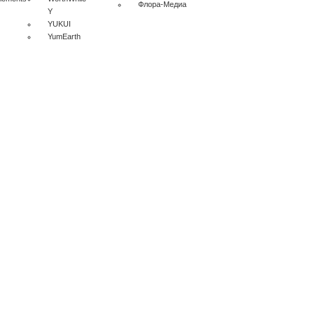
Флора-Медиа
Y
YUKUI
YumEarth